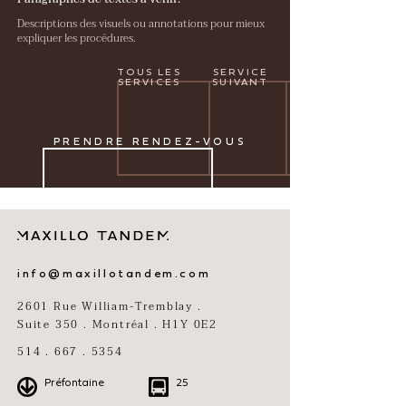
Descriptions des visuels ou annotations pour mieux
expliquer les procédures.
TOUS LES
SERVICE
SERVICES
SUIVANT
PRENDRE RENDEZ-VOUS
info@maxillotandem.com
2601 Rue William-Tremblay .
Suite 350 . Montréal . H1Y 0E2
514 . 667 . 5354
Préfontaine
25