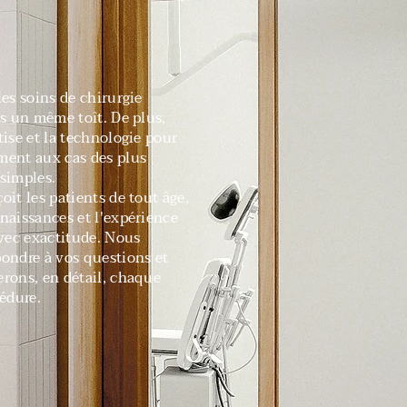
es soins de chirurgie
us un même toît. De plus,
ise et la technologie pour
ment aux cas des plus
simples.
it les patients de tout âge,
naissances et l'expérience
avec exactitude.
Nous
ondre à vos questions et
rons, en détail, chaque
édure.