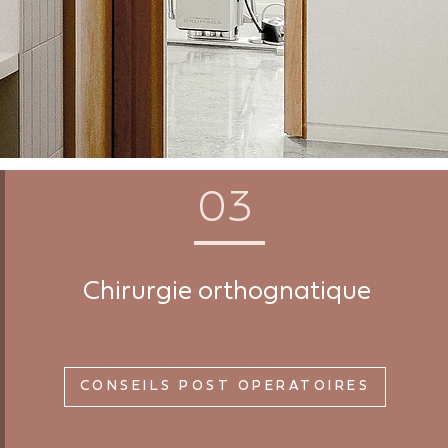
03
Chirurgie orthognatique
CONSEILS POST OPÉRATOIRES