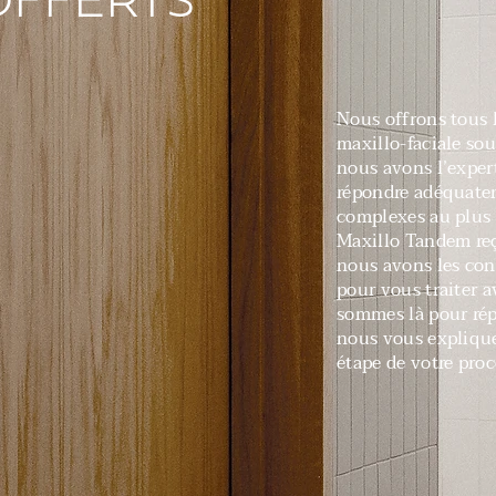
OFFERTS
Nous offrons tous l
maxillo-faciale so
nous avons l’expert
répondre adéquate
complexes au plus 
Maxillo Tandem reço
nous avons les con
pour vous traiter 
sommes là pour rép
nous vous explique
étape de votre proc