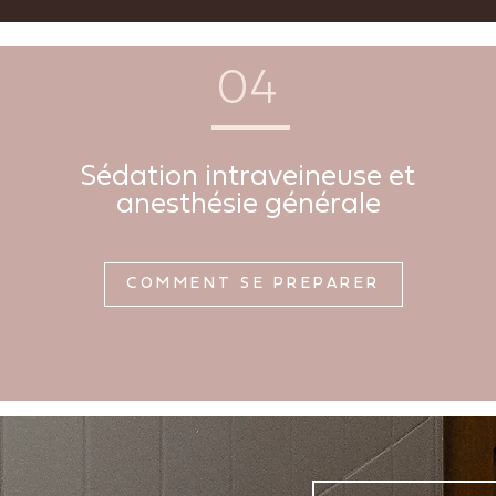
04
Sédation intraveineuse et
anesthésie générale
COMMENT SE PRÉPARER