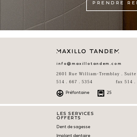
PRENDRE RE
info@maxillotandem.com
2601 Rue William-Tremblay . Suite
514 . 667 . 5354
fax 514 .
Préfontaine
25
LES SERVICES
LES SERVICES
OFFERTS
OFFERTS
Dent de sagesse
Dent de sagesse
Chirurgie
Implant dentaire
Implant dentaire
Sédation 