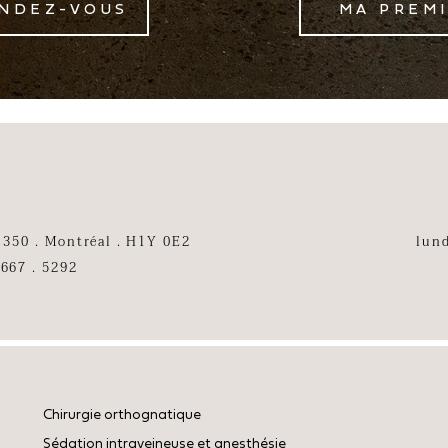
NDEZ-VOUS
MA PREMI
 350 . Montréal . H1Y 0E2
lund
 667 . 5292
 orthognatique
Chirurgie orthognatique
Apnée du sommeil
intraveineuse et anesthésie
Sédation intraveineuse et anesthésie
Trouble ATM