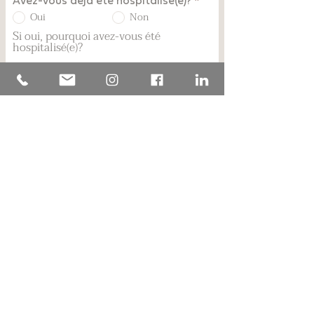
Avez-vous déjà été hospitalisé(e)?
*
Oui
Non
Si oui, pourquoi avez-vous été
hospitalisé(e)?
Faites-vous l’utilisation de tabac?
*
Oui
Non
Faites-vous l’utilisation de drogue?
*
Oui
Non
Si oui, quelle(s) drogue(s)
J'accepte que les photographies et les
radiographies prises servent à des fins
d'enseignement, de publication et/ou sur les
réseaux sociaux (Facebook, Instagram)
*
Oui
Non
Le dossier dentaire est constitué dans le cadre des
soins qui seront prodigués. Il est protégé par la loi
et le secret professionnel. Il est conservé au