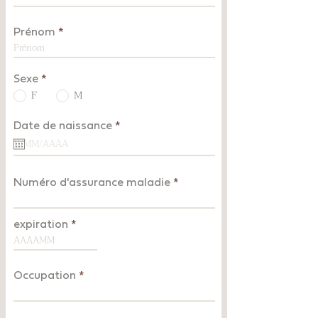
Prénom
Sexe
*
F
M
r
Date de naissance
*
e
q
u
i
r
Numéro d'assurance maladie
e
d
expiration
Occupation