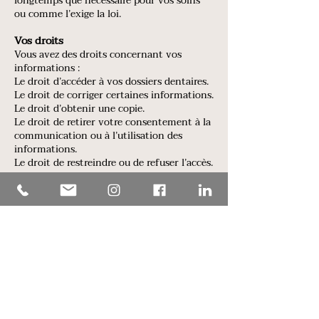
longtemps que nécessaire pour vos soins
ou comme l’exige la loi.
Vos droits
Vous avez des droits c
oncernant vos
informations :
Le droit d’accéder à vos dossiers dentaires.
Le droit de corriger certaines informations.
Le droit d’obtenir une copie.
Le droit de retirer votre consentement à la
communication ou à l’utilisation des
informations.
Le droit de restreindre ou de refuser l’accès.
Le droit d’être informé si vos informations
sont partagées à l’extérieur du Québec.
Modifications de notre politique de
confidentialité
Nous nous réservons le droit de modifier
cette politique de confidentialité à tout
moment afin de maintenir la conformité
et tenir compte de tout changement à
notre processus de collecte des
renseignements personnels.